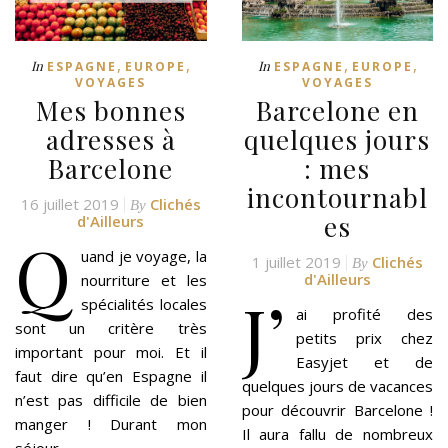
,
,
,
,
In
In
ESPAGNE
EUROPE
ESPAGNE
EUROPE
VOYAGES
VOYAGES
Mes bonnes
Barcelone en
adresses à
quelques jours
Barcelone
: mes
incontournabl
16 juillet 2019
Clichés
By
es
d'Ailleurs
Q
uand je voyage, la
1 juillet 2019
Clichés
By
d'Ailleurs
nourriture et les
J’
spécialités locales
ai profité des
sont un critère très
petits prix chez
important pour moi. Et il
Easyjet et de
faut dire qu’en Espagne il
quelques jours de vacances
n’est pas difficile de bien
pour découvrir Barcelone !
manger ! Durant mon
Il aura fallu de nombreux