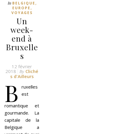
,
In
BELGIQUE
,
EUROPE
VOYAGES
Un
week-
end à
Bruxelle
s
12 février
2018
Cliché
By
s d'Ailleurs
B
ruxelles
est
romantique et
gourmande. La
capitale de la
Belgique a