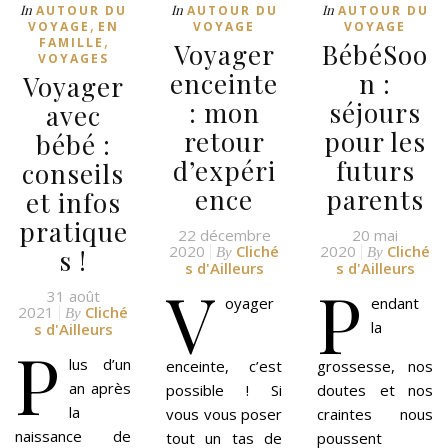
In
In
In
AUTOUR DU
AUTOUR DU
AUTOUR DU
,
VOYAGE
EN
VOYAGE
VOYAGE
,
FAMILLE
Voyager
BébéSoo
VOYAGES
enceinte
n :
Voyager
: mon
séjours
avec
retour
pour les
bébé :
d’expéri
futurs
conseils
ence
parents
et infos
pratique
22 décembre
20 mai
2020
Cliché
2020
Cliché
s !
By
By
s d'Ailleurs
s d'Ailleurs
V
P
31 août
oyager
endant
2021
Cliché
By
la
s d'Ailleurs
P
lus d’un
enceinte, c’est
grossesse, nos
an après
possible ! Si
doutes et nos
la
vous vous poser
craintes nous
naissance de
tout un tas de
poussent