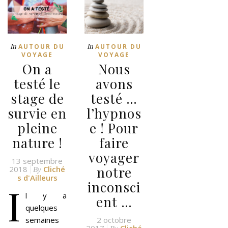
In
In
AUTOUR DU
AUTOUR DU
VOYAGE
VOYAGE
On a
Nous
testé le
avons
stage de
testé …
survie en
l’hypnos
pleine
e ! Pour
nature !
faire
voyager
13 septembre
notre
2018
Cliché
By
s d'Ailleurs
inconsci
I
l y a
ent …
quelques
semaines
2 octobre