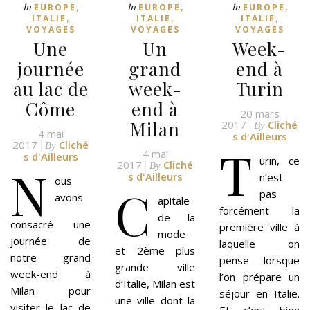
,
,
,
In
In
In
EUROPE
EUROPE
EUROPE
,
,
,
ITALIE
ITALIE
ITALIE
VOYAGES
VOYAGES
VOYAGES
Une
Un
Week-
journée
grand
end à
au lac de
week-
Turin
Côme
end à
20 mars
Milan
2017
Cliché
By
4 mai
s d'Ailleurs
2017
Cliché
T
By
4 mai
s d'Ailleurs
urin, ce
2017
Cliché
N
By
s d'Ailleurs
n’est
ous
C
pas
avons
apitale
forcément la
de la
consacré une
première ville à
mode
journée de
laquelle on
et 2ème plus
notre grand
pense lorsque
grande ville
week-end à
l’on prépare un
d’Italie, Milan est
Milan pour
séjour en Italie.
une ville dont la
visiter le lac de
Et c’est bien