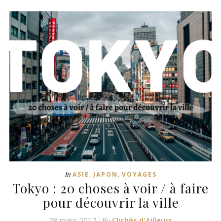
,
,
In
ASIE
JAPON
VOYAGES
Tokyo : 20 choses à voir / à faire
pour découvrir la ville
28 mars 2017
Clichés d'Ailleurs
By