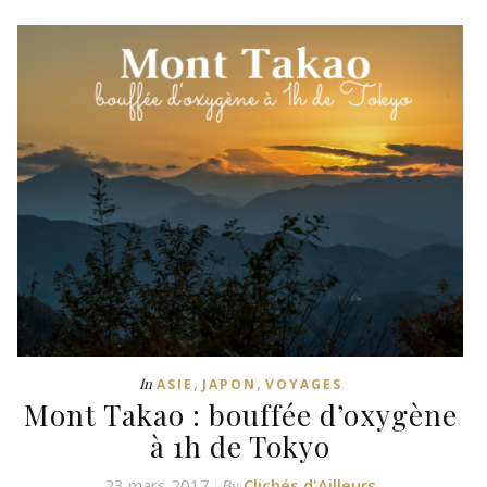
,
,
In
ASIE
JAPON
VOYAGES
Mont Takao : bouffée d’oxygène
à 1h de Tokyo
23 mars 2017
Clichés d'Ailleurs
By