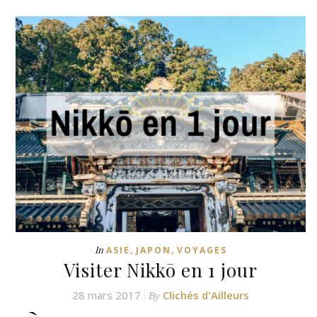
,
,
In
ASIE
JAPON
VOYAGES
Visiter Nikkō en 1 jour
28 mars 2017
Clichés d'Ailleurs
By