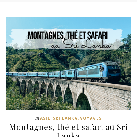
,
,
In
ASIE
SRI LANKA
VOYAGES
Montagnes, thé et safari au Sri
Lanka