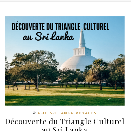
,
,
In
ASIE
SRI LANKA
VOYAGES
Découverte du Triangle Culturel
au Sri Lanka