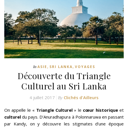
,
,
In
ASIE
SRI LANKA
VOYAGES
Découverte du Triangle
Culturel au Sri Lanka
4 juillet 2017
Clichés d'Ailleurs
By
On appelle le «
Triangle Culturel
» le
cœur historique
et
culturel
du pays. D’Anuradhapura à Polonnaruwa en passant
par Kandy, on y découvre les stigmates d’une époque