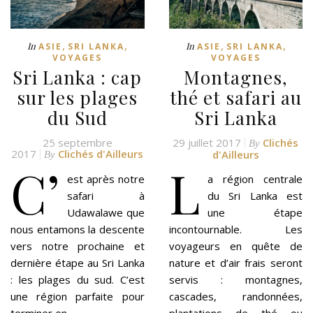
,
,
,
,
In
In
ASIE
SRI LANKA
ASIE
SRI LANKA
VOYAGES
VOYAGES
Sri Lanka : cap
Montagnes,
sur les plages
thé et safari au
du Sud
Sri Lanka
25 septembre
29 juillet 2017
Clichés
By
2017
Clichés d'Ailleurs
d'Ailleurs
By
C’
L
est après notre
a région centrale
safari à
du Sri Lanka est
Udawalawe que
une étape
nous entamons la descente
incontournable. Les
vers notre prochaine et
voyageurs en quête de
dernière étape au Sri Lanka
nature et d’air frais seront
: les plages du sud. C’est
servis : montagnes,
une région parfaite pour
cascades, randonnées,