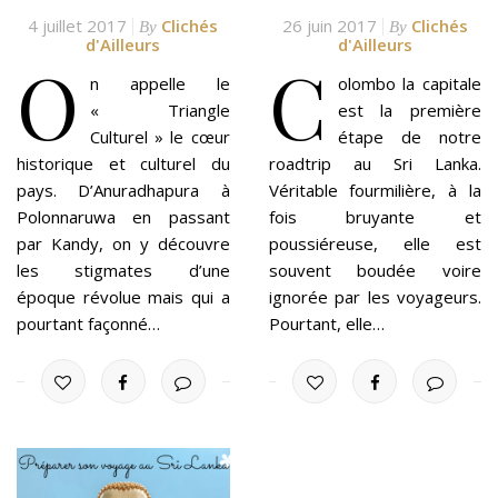
4 juillet 2017
Clichés
26 juin 2017
Clichés
By
By
d'Ailleurs
d'Ailleurs
O
C
n appelle le
olombo la capitale
« Triangle
est la première
Culturel » le cœur
étape de notre
historique et culturel du
roadtrip au Sri Lanka.
pays. D’Anuradhapura à
Véritable fourmilière, à la
Polonnaruwa en passant
fois bruyante et
par Kandy, on y découvre
poussiéreuse, elle est
les stigmates d’une
souvent boudée voire
époque révolue mais qui a
ignorée par les voyageurs.
pourtant façonné…
Pourtant, elle…