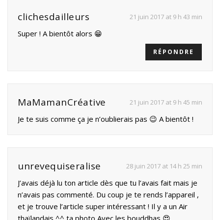
clichesdailleurs
21 juin 2017 at 9 h 43 min
Super ! A bientôt alors 😁
RÉPONDRE
MaMamanCréative
21 juin 2017 at 9 h 45 min
Je te suis comme ça je n’oublierais pas 😉 A bientôt !
unrevequiseralise
28 juin 2017 at 14 h 25 min
J’avais déjà lu ton article dès que tu l’avais fait mais je
n’avais pas commenté. Du coup je te rends l’appareil ,
et je trouve l’article super intéressant ! Il y a un Air
thaïlandais ^^ ta photo Avec les bouddhas 😍