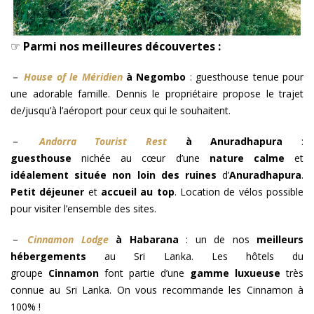
☞
Parmi nos meilleures découvertes :
－
House of le Méridien
à Negombo
: guesthouse tenue pour
une adorable famille. Dennis le propriétaire propose le trajet
de/jusqu’à l’aéroport pour ceux qui le souhaitent.
－
Andorra Tourist Rest
à Anuradhapura
:
guesthouse
nichée au cœur d’une
nature calme
et
idéalement située non loin des ruines
d’
Anuradhapura
.
Petit déjeuner
et
accueil au top
. Location de vélos possible
pour visiter l’ensemble des sites.
－
Cinnamon Lodge
à Habarana
: un de nos
meilleurs
hébergements
au Sri Lanka. Les hôtels du
groupe
Cinnamon
font partie d’une
gamme luxueuse
très
connue au Sri Lanka. On vous recommande les Cinnamon à
100% !