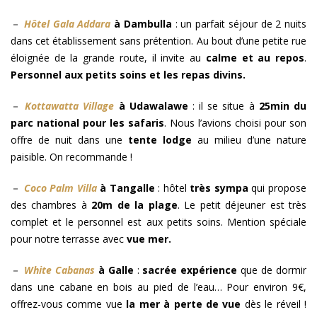
－
Hôtel Gala Addara
à Dambulla
: un parfait séjour de 2 nuits
dans cet établissement sans prétention. Au bout d’une petite rue
éloignée de la grande route, il invite au
calme et au repos
.
Personnel aux petits soins et les repas divins.
－
Kottawatta Village
à Udawalawe
: il se situe à
25min du
parc national pour les safaris
. Nous l’avions choisi pour son
offre de nuit dans une
tente lodge
au milieu d’une nature
paisible. On recommande !
－
Coco Palm Villa
à Tangalle
: hôtel
très sympa
qui propose
des chambres à
20m de la plage
. Le petit déjeuner est très
complet et le personnel est aux petits soins. Mention spéciale
pour notre terrasse avec
vue mer.
－
White Cabanas
à Galle
:
sacrée expérience
que de dormir
dans une cabane en bois au pied de l’eau… Pour environ 9€,
offrez-vous comme vue
la mer à perte de vue
dès le réveil !