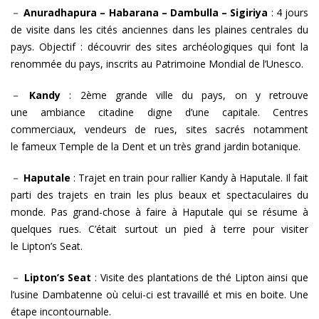
－
Anuradhapura – Habarana – Dambulla – Sigiriya
:
4 jours
de visite dans les cités anciennes dans les plaines centrales du
pays. Objectif : découvrir des sites archéologiques qui font la
renommée du pays, inscrits au Patrimoine Mondial de l’Unesco.
－
Kandy
:
2ème grande ville du pays, on y retrouve
une ambiance citadine digne d’une capitale. Centres
commerciaux, vendeurs de rues, sites sacrés notamment
le fameux Temple de la Dent et un très grand jardin botanique.
－
Haputale
:
Trajet en train pour rallier Kandy à Haputale. Il fait
parti des trajets en train les plus beaux et spectaculaires du
monde. Pas grand-chose à faire à Haputale qui se résume à
quelques rues. C’était surtout un pied à terre pour visiter
le Lipton’s Seat.
－
Lipton’s Seat
:
Visite des plantations de thé Lipton ainsi que
l’usine Dambatenne où celui-ci est travaillé et mis en boite. Une
étape incontournable.