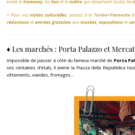
existe le
tramway
, les
bus
et le
métro
qui desservent toutes les
z
×
Pour vos
visites culturelles
, pensez à la
Torino+Piemonte C
réductions
et
entrées gratuites
aux
musées
,
expositions
et
se
♦ Les marchés : Porta Palazzo et Merca
Impossible de passer à côté du fameux marché de
Porta Pa
ses centaines d’étals, il anime la Piazza della Repubblica to
vêtements, viandes, fromages…