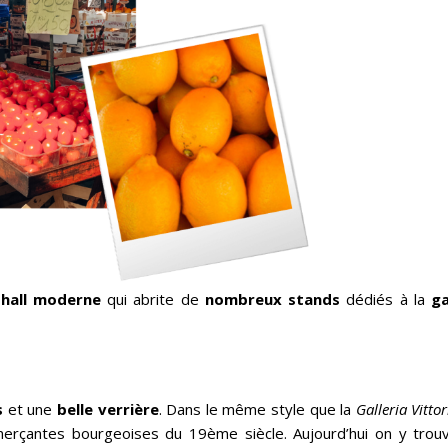
n
hall moderne
qui abrite de
nombreux stands
dédiés à la
g
s
et une
belle verrière
. Dans le même style que la
Galleria Vitt
mmerçantes bourgeoises du 19ème siècle. Aujourd’hui on y trou