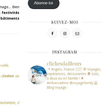
mail
Abonne-toi
ommage… Bien
t
festivités
t
bâtiments
SUIVEZ-MOI
INSTAGRAM
clichesdailleurs
-ville.
📍 Angers, France 🇨🇵
🧭 Voyages,
expériences, découvertes
🌍 Solo,
 (
Sadem
ou
à deux ou en famille !
🌟
Ambassadrice @voyagefamily
💻
Blog voyage :
ouhaitent, il