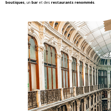
boutiques
, un
bar
et des
restaurants renommés
.