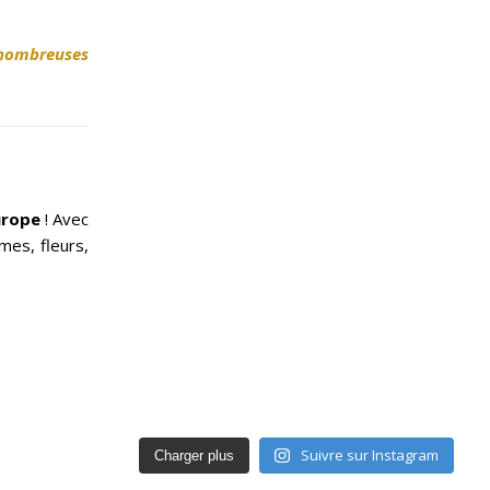
nombreuses
urope
! Avec
umes, fleurs,
Suivre sur Instagram
Charger plus