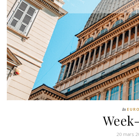
In
EUR
Week-
20 mars 2