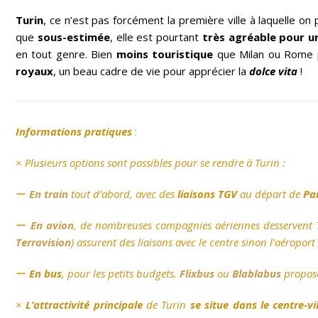
Turin
, ce n’est pas forcément la première ville à laquelle o
que
sous-estimée
, elle est pourtant
très agréable pour un
en tout genre. Bien
moins touristique
que Milan ou Rome p
royaux
, un beau cadre de vie pour apprécier la
dolce vita
!
Informations pratiques
:
×
Plusieurs options sont possibles pour se rendre à Turin :
ー
En train
tout d’abord, avec des
liaisons TGV
au départ de
Par
ー
En avion
, de nombreuses compagnies aériennes desservent Tu
Terravision
) assurent des liaisons avec le centre sinon l’aéropor
ー
En bus
, pour les petits budgets.
Flixbus
ou
Blablabus
propose
×
L’attrac
tivité principale
de Turin
se situe dans le centre-vil