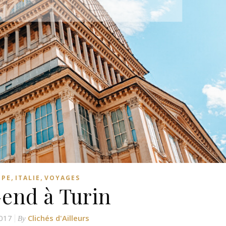
,
,
OPE
ITALIE
VOYAGES
end à Turin
017
Clichés d'Ailleurs
By