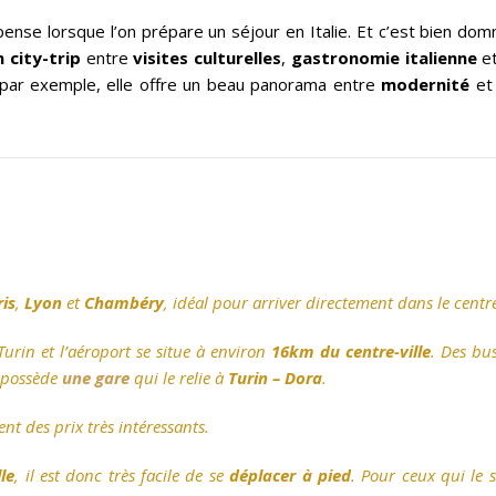
n pense lorsque l’on prépare un séjour en Italie. Et c’est bien d
 city-trip
entre
visites culturelles
,
gastronomie italienne
e
ar exemple, elle offre un beau panorama entre
modernité
e
is
,
Lyon
et
Chambéry
, idéal pour arriver directement dans le centre
rin et l’aéroport se situe à environ
16km du centre-ville
. Des bus
t possède
une gare
qui le relie à
Turin – Dora
.
nt des prix très intéressants.
le
, il est donc très facile de se
déplacer à pied
. Pour ceux qui le s