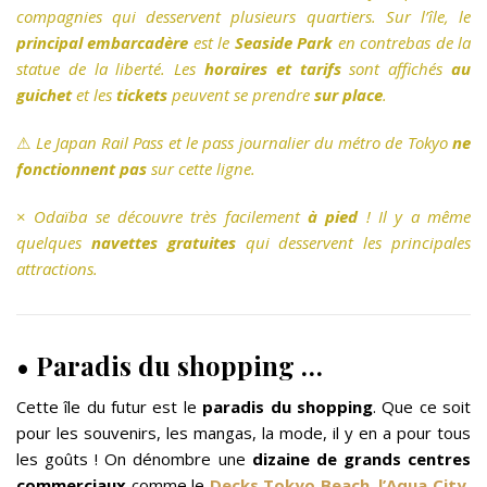
compagnies qui desservent plusieurs quartiers. Sur l’île, le
principal embarcadère
est le
Seaside Park
en contrebas de la
statue de la liberté. Les
horaires et tarifs
sont affichés
au
guichet
et les
tickets
peuvent se prendre
sur place
.
⚠
Le Japan Rail Pass et le pass journalier du métro de Tokyo
ne
fonctionnent pas
sur cette ligne.
×
Odaïba se découvre très facilement
à pied
! Il y a même
quelques
navettes gratuites
qui desservent les principales
attractions.
• Paradis du shopping …
Cette île du futur est le
paradis du shopping
. Que ce soit
pour les souvenirs, les mangas, la mode, il y en a pour tous
les goûts ! On dénombre une
dizaine de grands centres
commerciaux
comme le
Decks Tokyo Beach
,
l’Aqua City
,