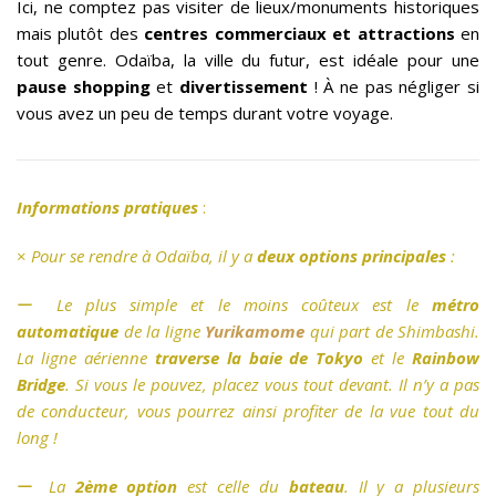
Ici, ne comptez pas visiter de lieux/monuments historiques
mais plutôt des
centres commerciaux et attractions
en
tout genre. Odaïba, la ville du futur, est idéale pour une
pause shopping
et
divertissement
! À ne pas négliger si
vous avez un peu de temps durant votre voyage.
Informations pratiques
:
×
Pour se rendre à Odaïba, il y a
deux options principales
:
ー
Le plus simple et le moins coûteux est le
métro
automatique
de la ligne
Yurikamome
qui part de Shimbashi.
La ligne aérienne
traverse la baie de Tokyo
et le
Rainbow
Bridge
. Si vous le pouvez, placez vous tout devant. Il n’y a pas
de conducteur, vous pourrez ainsi profiter de la vue tout du
long !
ー
La
2ème option
est celle du
bateau
. Il y a plusieurs