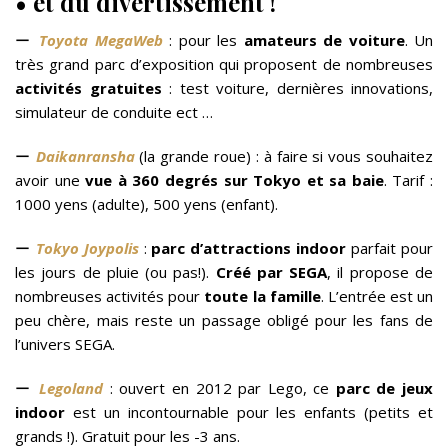
• et du divertissement !
ー
Toyota MegaWeb
: pour les
amateurs de voiture
. Un
très grand parc d’exposition qui proposent de nombreuses
activités gratuites
: test voiture, dernières innovations,
simulateur de conduite ect …
ー
Daikanransha
(la grande roue) : à faire si vous souhaitez
avoir une
vue à 360 degrés sur Tokyo et sa baie
. Tarif :
1000 yens (adulte), 500 yens (enfant).
ー
Tokyo Joypolis
:
parc d’attractions indoor
parfait pour
les jours de pluie (ou pas!).
Créé par SEGA
, il propose de
nombreuses activités pour
toute la famille
. L’entrée est un
peu chère, mais reste un passage obligé pour les fans de
l’univers SEGA.
ー
Legoland
: ouvert en 2012 par Lego, ce
parc de jeux
indoor
est un incontournable pour les enfants (petits et
grands !). Gratuit pour les -3 ans.