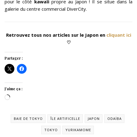
pour le côté
kawaïi
propre au Japon ! Il se situe dans la
galerie du centre commercial DiverCity.
Retrouvez tous nos articles sur le Japon en
cliquant ici
♡
Partager :
J’aime ça :
Chargement…
BAIE DE TOKYO
ÎLE ARTIFICELLE
JAPON
ODAÏBA
TOKYO
YURIKAMOME