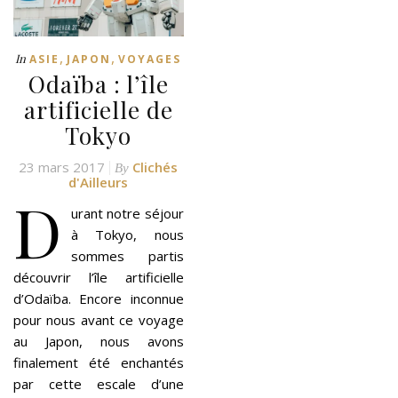
,
,
In
ASIE
JAPON
VOYAGES
Odaïba : l’île
artificielle de
Tokyo
23 mars 2017
Clichés
By
d'Ailleurs
D
urant notre séjour
à Tokyo, nous
sommes partis
découvrir l’île artificielle
d’Odaïba. Encore inconnue
pour nous avant ce voyage
au Japon, nous avons
finalement été enchantés
par cette escale d’une