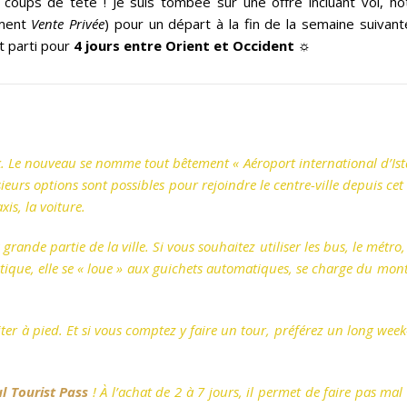
oups de tête ! Je suis tombée sur une offre incluant vol, hôt
ment
Vente Privée
) pour un départ à la fin de la semaine suivant
st parti pour
4 jours entre Orient et Occident
☼
rk. Le nouveau se nomme tout bêtement « Aéroport international d’Ist
ieurs options sont possibles pour rejoindre le centre-ville depuis cet 
taxis, la voiture.
rande partie de la ville. Si vous souhaitez utiliser les bus, le métr
atique, elle se « loue » aux guichets automatiques, se charge du mon
visiter à pied. Et si vous comptez y faire un tour, préférez un long wee
ul Tourist Pass
! À l’achat de 2 à 7 jours, il permet de faire pas ma