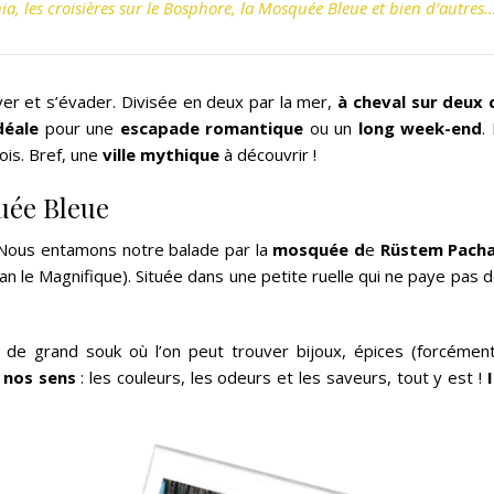
hia, les croisières sur le Bosphore, la Mosquée Bleue et bien d’autres
ver et s’évader. Divisée en deux par la mer,
à cheval sur deux 
déale
pour une
escapade romantique
ou un
long week-end
.
ois. Bref, une
ville mythique
à découvrir !
uée Bleue
d. Nous entamons notre balade par la
mosquée d
e
Rüstem Pach
 le Magnifique). Située dans une petite ruelle qui ne paye pas 
 de grand souk où l’on peut trouver bijoux, épices (forcément
 nos sens
: les couleurs, les odeurs et les saveurs, tout y est !