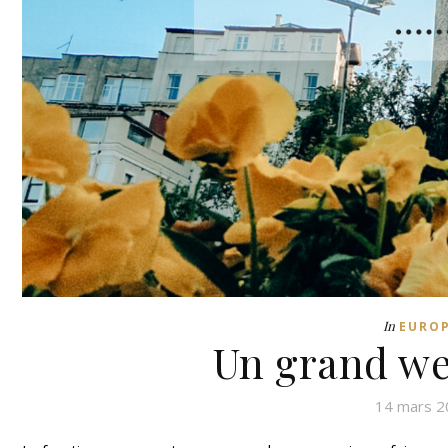
In
EURO
Un grand we
14 mars 2