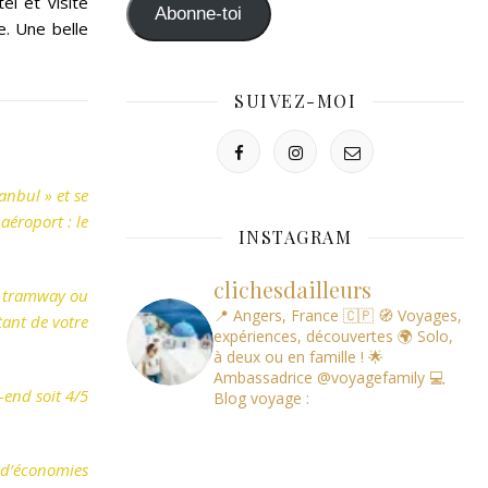
el et visite
mail
Abonne-toi
e. Une belle
SUIVEZ-MOI
anbul » et se
aéroport : le
INSTAGRAM
clichesdailleurs
o, tramway ou
📍 Angers, France 🇨🇵
🧭 Voyages,
tant de votre
expériences, découvertes
🌍 Solo,
à deux ou en famille !
🌟
Ambassadrice @voyagefamily
💻
k-end soit 4/5
Blog voyage :
l d’économies