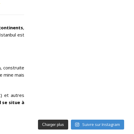
…
continents
,
 Istanbul est
a
, construite
de mine mais
) et autres
Il se situe à
Suivre sur Instagram
Charger plus