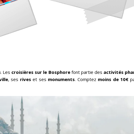
u. Les
croisières sur le Bosphore
font partie des
activités pha
ille
, ses
rives
et ses
monuments
. Comptez
moins de 10€
pa