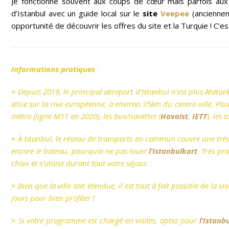
Je fonctionne souvent aux coups de cœur mais parfois aux c
d’Istanbul avec un guide local sur le
site
Veepee
(ancienne
opportunité de découvrir les offres du site et la Turquie ! C’e
Informations pratiques
:
×
Depuis 2019, le principal aéroport d’Istanbul n’est plus Atatü
situe sur la rive européenne, à environ 35km du centre-ville. Plus
métro (ligne M11 en 2020), les bus/navettes (
Havaist
,
IETT
), les 
×
À Istanbul, le réseau de transports en commun couvre une très g
encore le bateau, pourquoi ne pas louer
l’Istanbulkart
. Très pr
choix et s’utilise durant tout votre séjour.
×
Bien que la ville soit étendue, il est tout à fait possible de la 
jours pour bien profiter !
×
Si votre programme est chargé en visites, optez pour
l’Istanb