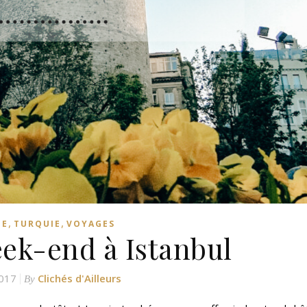
,
,
PE
TURQUIE
VOYAGES
ek-end à Istanbul
017
Clichés d'Ailleurs
By