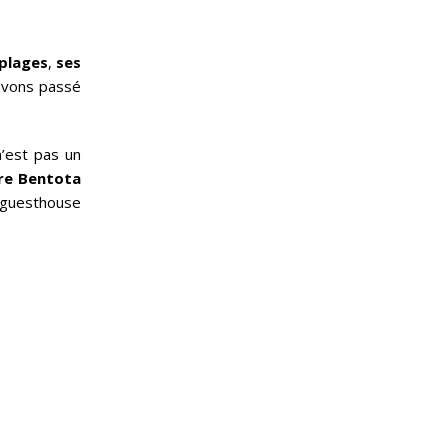
plages
,
ses
 avons passé
’est pas un
ère Bentota
 guesthouse