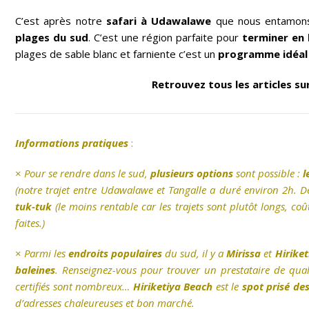
C’est après notre
safari à Udawalawe
que nous entamons
plages du sud
. C’est une région parfaite pour
terminer en
plages de sable blanc et farniente c’est un
programme idéal
Retrouvez tous les articles su
Informations pratiques
:
×
Pour se rendre dans le sud,
plusieurs options
sont possible :
l
(notre trajet entre Udawalawe et Tangalle a duré environ 2h. D
tuk-tuk
(le moins rentable car les trajets sont plutôt longs, co
faites.)
×
Parmi les
endroits populaires
du sud, il y a
Mirissa
et
Hirike
baleines
. Renseignez-vous pour trouver un prestataire de quali
certifiés sont nombreux…
Hiriketiya Beach
est le
spot prisé de
d’adresses chaleureuses et bon marché.