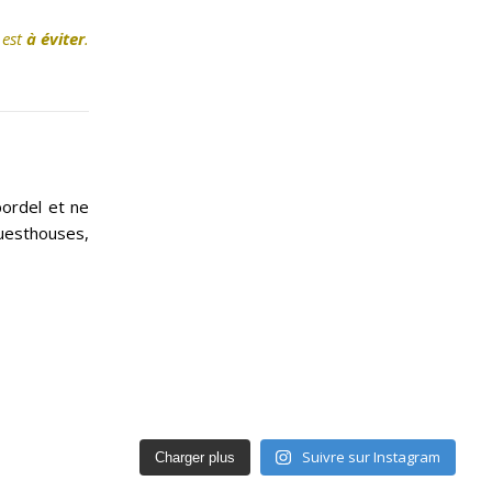
 est
à éviter
.
bordel et ne
uesthouses,
Suivre sur Instagram
Charger plus