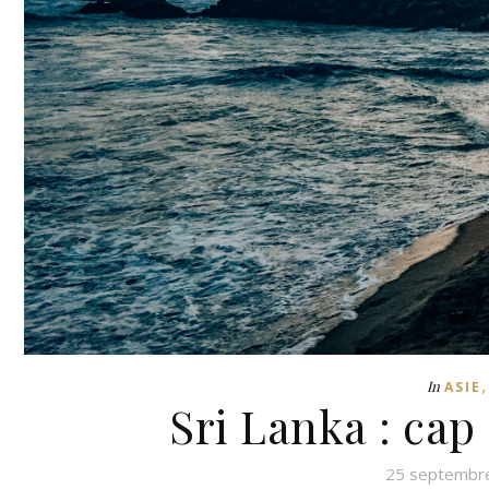
In
ASIE
Sri Lanka : cap
25 septembr