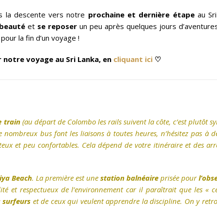
 la descente vers notre
prochaine et dernière étape
au Sri
 beauté
et
se reposer
un peu après quelques jours d’aventures
pour la fin d’un voyage !
r notre voyage au Sri Lanka, en
cliquant ici
♡
e train
(au départ de Colombo les rails suivent la côte, c’est plutôt 
e nombreux bus font les liaisons à toutes heures, n’hésitez pas à
ûteux et peu confortables. Cela dépend de votre itinéraire et des ar
tiya Beach
. La première est une
station balnéaire
prisée pour
l’obs
té et respectueux de l’environnement car il paraîtrait que les « c
s surfeurs
et de ceux qui veulent apprendre la discipline. On y ret