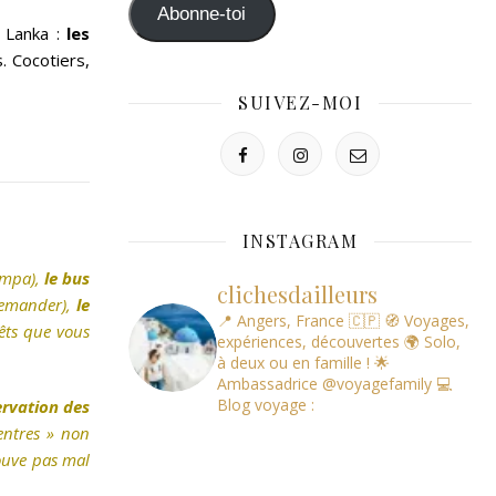
mail
Abonne-toi
 Lanka :
les
. Cocotiers,
SUIVEZ-MOI
INSTAGRAM
sympa),
le bus
clichesdailleurs
 demander),
le
📍 Angers, France 🇨🇵
🧭 Voyages,
rêts que vous
expériences, découvertes
🌍 Solo,
à deux ou en famille !
🌟
Ambassadrice @voyagefamily
💻
Blog voyage :
ervation des
entres » non
rouve pas mal