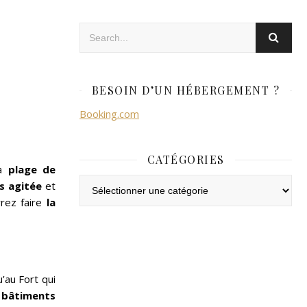
BESOIN D’UN HÉBERGEMENT ?
Booking.com
CATÉGORIES
la
plage de
Catégories
s agitée
et
rez faire
la
’au Fort qui
e
bâtiments