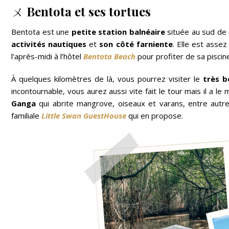
ㄨ
Bentota et ses tortues
Bentota est une
petite station balnéaire
située au sud de C
activités nautiques
et
son côté farniente
. Elle est asse
l’après-midi à l’hôtel
Bentota Beach
pour profiter de sa piscin
À quelques kilomètres de là, vous pourrez visiter le
très b
incontournable, vous aurez aussi vite fait le tour mais il a le
Ganga
qui abrite mangrove, oiseaux et varans, entre autre
familiale
Little Swan GuestHouse
qui en propose.