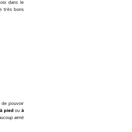
oix dans le
de très bons
t de pouvoir
à pied
ou
à
eaucoup aimé