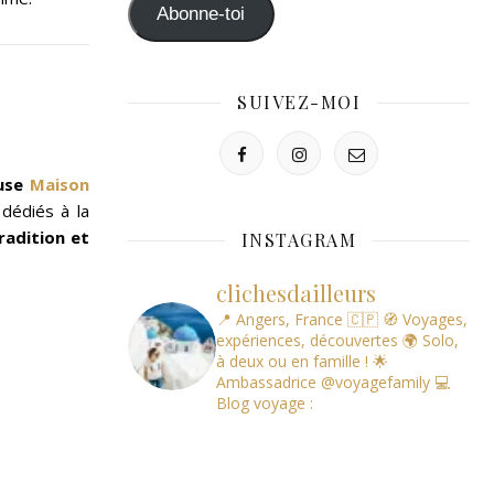
mail
Abonne-toi
SUIVEZ-MOI
use
Maison
 dédiés à la
radition et
INSTAGRAM
clichesdailleurs
📍 Angers, France 🇨🇵
🧭 Voyages,
expériences, découvertes
🌍 Solo,
à deux ou en famille !
🌟
Ambassadrice @voyagefamily
💻
Blog voyage :