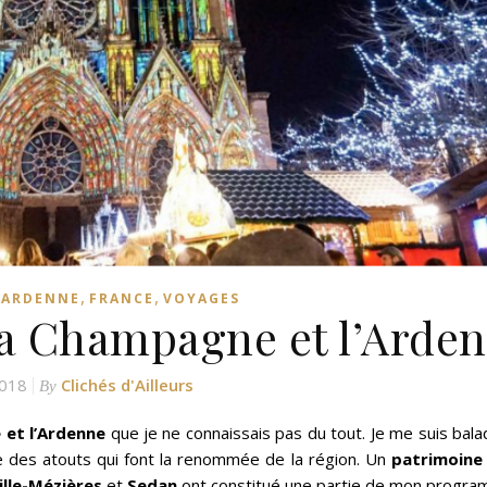
,
,
-ARDENNE
FRANCE
VOYAGES
a Champagne et l’Arde
2018
Clichés d'Ailleurs
By
 et l’Ardenne
que je ne connaissais pas du tout. Je me suis bal
 des atouts qui font la renommée de la région. Un
patrimoine 
ille-Mézières
et
Sedan
ont constitué une partie de mon progra