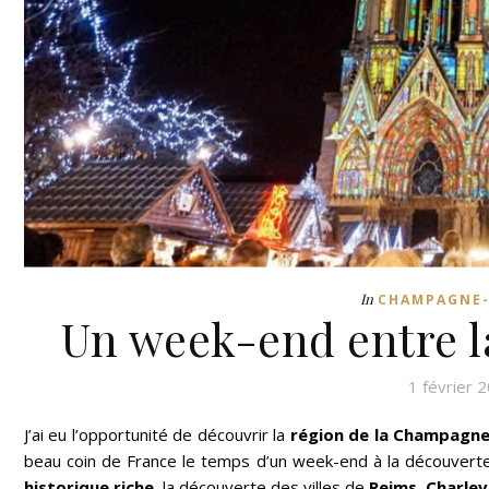
In
CHAMPAGNE
Un week-end entre l
1 février 
J’ai eu l’opportunité de découvrir la
région de la Champagne
beau coin de France le temps d’un week-end à la découverte
historique riche
, la découverte des villes de
Reims
,
Charlev