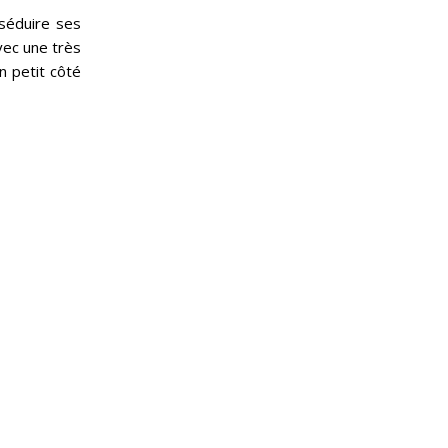
 séduire ses
vec une très
n petit côté