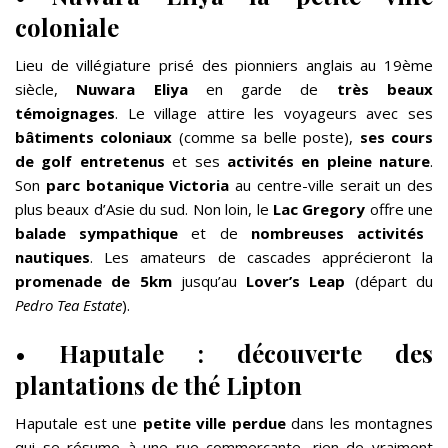
coloniale
Lieu de villégiature prisé des pionniers anglais au 19ème
siècle,
Nuwara Eliya
en garde de
très beaux
témoignages
. Le village attire les voyageurs avec ses
bâtiments coloniaux
(comme sa belle poste),
ses cours
de golf entretenus
et ses
activités en pleine nature
.
Son
parc botanique Victoria
au centre-ville serait un des
plus beaux d’Asie du sud. Non loin, le
Lac Gregory
offre une
balade sympathique
et de
nombreuses activités
nautiques
. Les amateurs de cascades apprécieront la
promenade de 5km
jusqu’au
Lover’s Leap
(départ du
Pedro Tea Estate
).
•
Haputale : découverte des
plantations de thé Lipton
Haputale est une
petite ville perdue
dans les montagnes
qui se résume à une rue commerçante, rien de vraiment