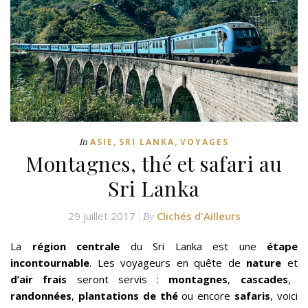
,
,
In
ASIE
SRI LANKA
VOYAGES
Montagnes, thé et safari au
Sri Lanka
29 juillet 2017
Clichés d'Ailleurs
By
La
région centrale
du Sri Lanka est une
étape
incontournable
. Les voyageurs en quête de
nature
et
d’air frais
seront servis :
montagnes
,
cascades
,
randonnées
,
plantations de thé
ou encore
safaris
, voici