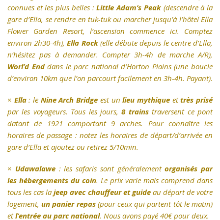
connues et les plus belles :
Little Adam’s Peak
(descendre à la
gare d’Ella, se rendre en tuk-tuk ou marcher jusqu’à l’hôtel Ella
Flower Garden Resort, l’ascension commence ici. Comptez
environ 2h30-4h),
Ella Rock
(elle débute depuis le centre d’Ella,
n’hésitez pas à demander. Compter 3h-4h de marche A/R),
Worl’d End
dans le parc national d’Horton Plains (une boucle
d’environ 10km que l’on parcourt facilement en 3h-4h. Payant).
×
Ella
: le
Nine Arch Bridge
est un
lieu mythique
et
très prisé
par les voyageurs. Tous les jours,
8 trains
traversent ce pont
datant de 1921 comportant 9 arches. Pour connaître les
horaires de passage : notez les horaires de départ/d’arrivée en
gare d’Ella et ajoutez ou retirez 5/10min.
×
Udawalawe
: les safaris sont généralement
organisés par
les hébergements du coin
. Le prix varie mais comprend dans
tous les cas la
jeep avec chauffeur et guide
au départ de votre
logement,
un panier repas
(pour ceux qui partent tôt le matin)
et
l’entrée au parc national
. Nous avons payé 40€ pour deux.