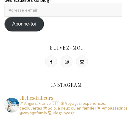
Adresse
e-
mail
Abonne-toi
SUIVEZ-MOI
INSTAGRAM
clichesdailleurs
📍 Angers, France 🇨🇵
🧭 Voyages, expériences,
découvertes
🌍 Solo, à deux ou en famille !
🌟 Ambassadrice
@voyagefamily
💻 Blog voyage :