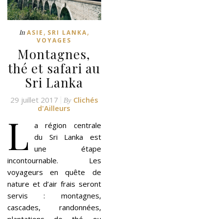
,
,
In
ASIE
SRI LANKA
VOYAGES
Montagnes,
thé et safari au
Sri Lanka
29 juillet 2017
Clichés
By
d'Ailleurs
L
a région centrale
du Sri Lanka est
une étape
incontournable. Les
voyageurs en quête de
nature et d’air frais seront
servis : montagnes,
cascades, randonnées,