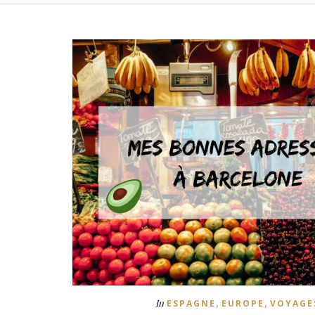
,
,
In
ESPAGNE
EUROPE
VOYAGE