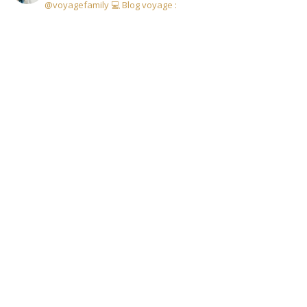
@voyagefamily
💻 Blog voyage :