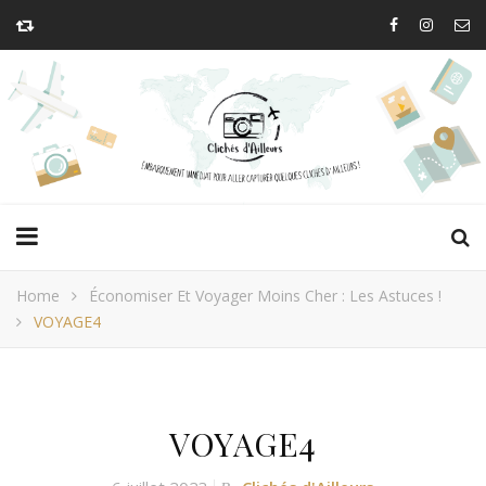
Home
Économiser Et Voyager Moins Cher : Les Astuces !
VOYAGE4
VOYAGE4