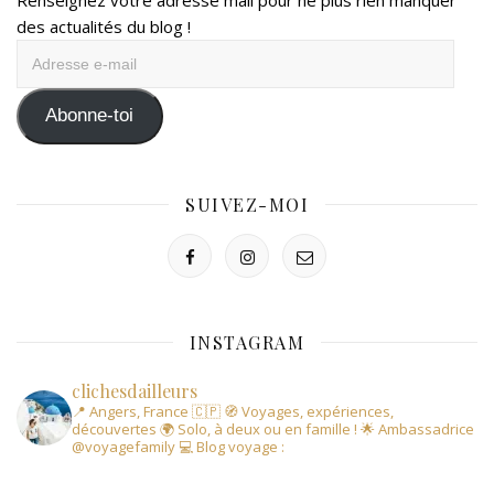
Renseignez votre adresse mail pour ne plus rien manquer
des actualités du blog !
Adresse
e-
mail
Abonne-toi
SUIVEZ-MOI
INSTAGRAM
clichesdailleurs
📍 Angers, France 🇨🇵
🧭 Voyages, expériences,
découvertes
🌍 Solo, à deux ou en famille !
🌟 Ambassadrice
@voyagefamily
💻 Blog voyage :