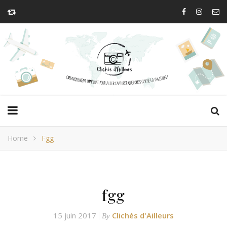
Home
Fgg
fgg
15 juin 2017
Clichés d'Ailleurs
By