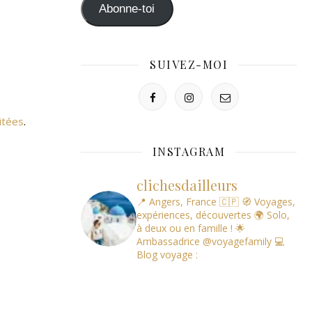
mail
Abonne-toi
SUIVEZ-MOI
itées
.
INSTAGRAM
clichesdailleurs
📍 Angers, France 🇨🇵
🧭 Voyages,
expériences, découvertes
🌍 Solo,
à deux ou en famille !
🌟
Ambassadrice @voyagefamily
💻
Blog voyage :