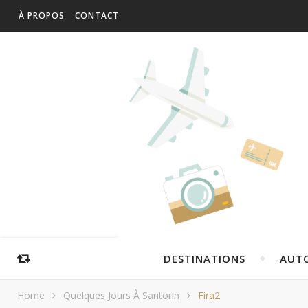
À PROPOS
CONTACT
DESTINATIONS
AUT
Home
Quelques Jours À Santorin
Fira2