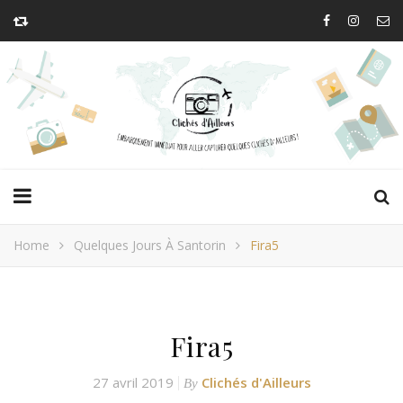
Home
Quelques Jours À Santorin
Fira5
Fira5
27 avril 2019
Clichés d'Ailleurs
By