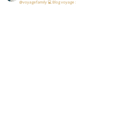
@voyagefamily
💻 Blog voyage :