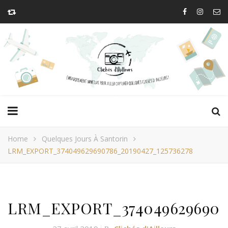
Home
Quelques Jours À Santorin
LRM_EXPORT_374049629690786_20190427_125736278
LRM_EXPORT_37404962969078