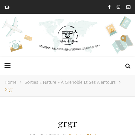
Home
Sorties « Nature » À Grenoble Et Ses Alentours
Grgr
grgr