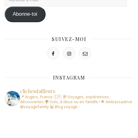
e-
mail
Abonne-toi
SUIVEZ-MOI
INSTAGRAM
clichesdailleurs
📍 Angers, France 🇨🇵
🧭 Voyages, expériences,
découvertes
🌍 Solo, à deux ou en famille !
🌟 Ambassadrice
@voyagefamily
💻 Blog voyage :