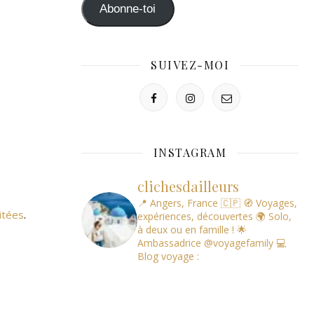
mail
Abonne-toi
SUIVEZ-MOI
INSTAGRAM
clichesdailleurs
📍 Angers, France 🇨🇵
🧭 Voyages,
itées
.
expériences, découvertes
🌍 Solo,
à deux ou en famille !
🌟
Ambassadrice @voyagefamily
💻
Blog voyage :