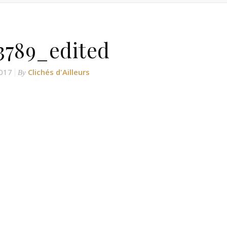
789_edited
2017
Clichés d'Ailleurs
By