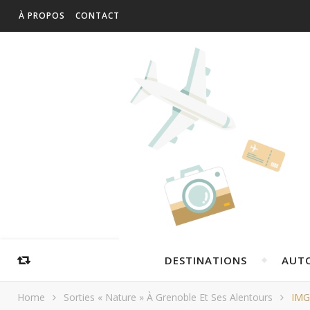
À PROPOS
CONTACT
DESTINATIONS
AUT
Home
Sorties « Nature » À Grenoble Et Ses Alentours
IMG