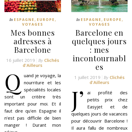
,
,
,
,
In
In
ESPAGNE
EUROPE
ESPAGNE
EUROPE
VOYAGES
VOYAGES
Mes bonnes
Barcelone en
adresses à
quelques jours
Barcelone
: mes
incontournabl
16 juillet 2019
Clichés
By
es
d'Ailleurs
Q
uand je voyage, la
1 juillet 2019
Clichés
By
d'Ailleurs
nourriture et les
J’
spécialités locales
ai profité des
sont un critère très
petits prix chez
important pour moi. Et il
Easyjet et de
faut dire qu’en Espagne il
quelques jours de vacances
n’est pas difficile de bien
pour découvrir Barcelone !
manger ! Durant mon
Il aura fallu de nombreux