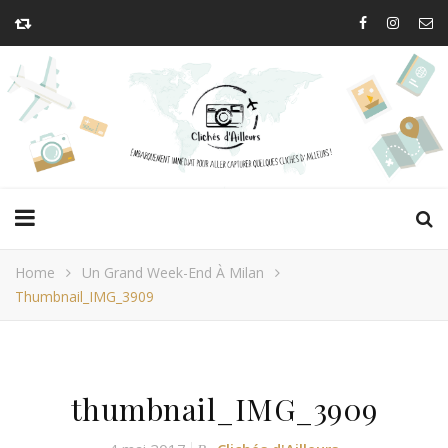
Home
Un Grand Week-End À Milan
Thumbnail_IMG_3909
thumbnail_IMG_3909