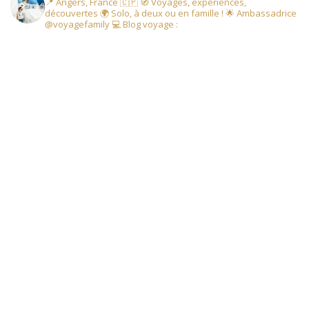
📍 Angers, France 🇨🇵
🧭 Voyages, expériences,
découvertes
🌍 Solo, à deux ou en famille !
🌟 Ambassadrice
@voyagefamily
💻 Blog voyage :