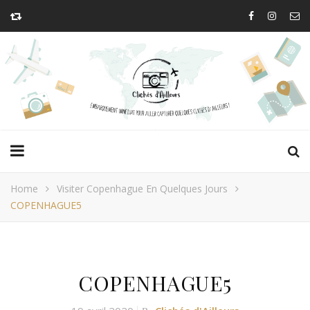
Home
Visiter Copenhague En Quelques Jours
COPENHAGUE5
COPENHAGUE5