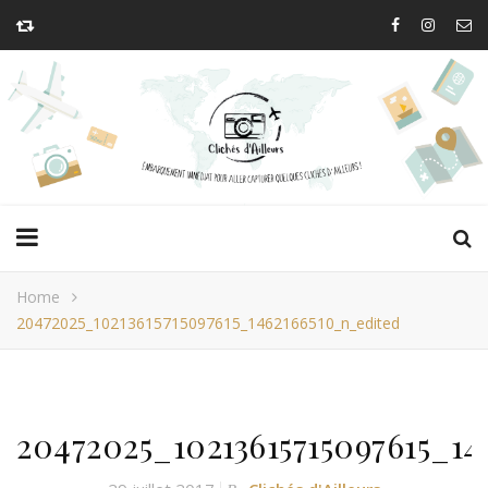
Home
20472025_10213615715097615_1462166510_n_edited
20472025_10213615715097615_14