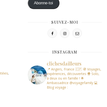
mail
Abonne-toi
SUIVEZ-MOI
INSTAGRAM
clichesdailleurs
📍 Angers, France 🇨🇵
🧭 Voyages,
itées
.
expériences, découvertes
🌍 Solo,
à deux ou en famille !
🌟
Ambassadrice @voyagefamily
💻
Blog voyage :