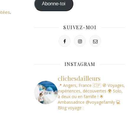
mail
Abonne-toi
itées
.
SUIVEZ-MOI
INSTAGRAM
clichesdailleurs
📍 Angers, France 🇨🇵
🧭 Voyages,
expériences, découvertes
🌍 Solo,
à deux ou en famille !
🌟
Ambassadrice @voyagefamily
💻
Blog voyage :