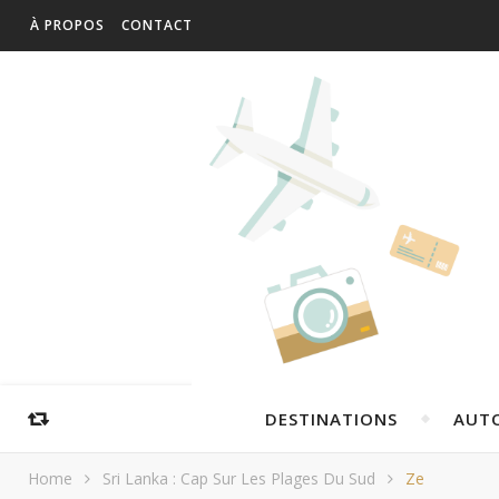
À PROPOS
CONTACT
DESTINATIONS
AUT
Home
Sri Lanka : Cap Sur Les Plages Du Sud
Ze