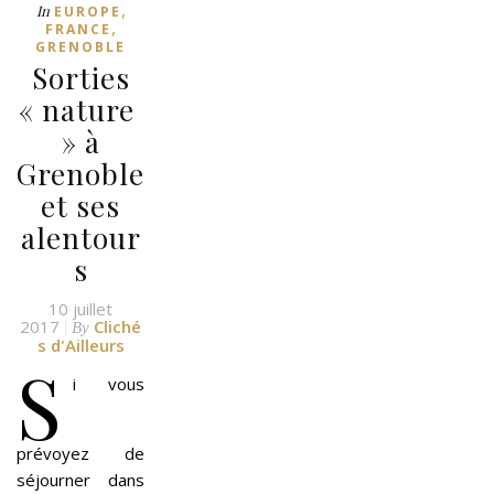
,
In
EUROPE
,
FRANCE
GRENOBLE
Sorties
« nature
» à
Grenoble
et ses
alentour
s
10 juillet
2017
Cliché
By
s d'Ailleurs
S
i vous
prévoyez de
séjourner dans