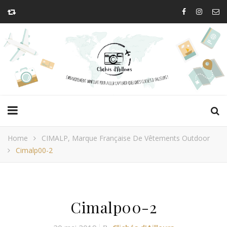
Home
CIMALP, Marque Française De Vêtements Outdoor
Cimalp00-2
Cimalp00-2