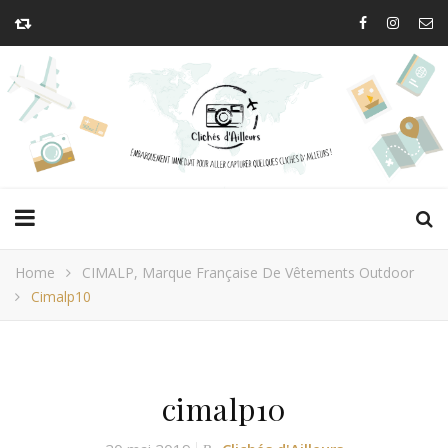
Home
CIMALP, Marque Française De Vêtements Outdoor
Cimalp10
cimalp10