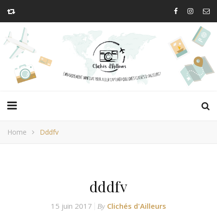
Home
Dddfv
dddfv
15 juin 2017
Clichés d'Ailleurs
By