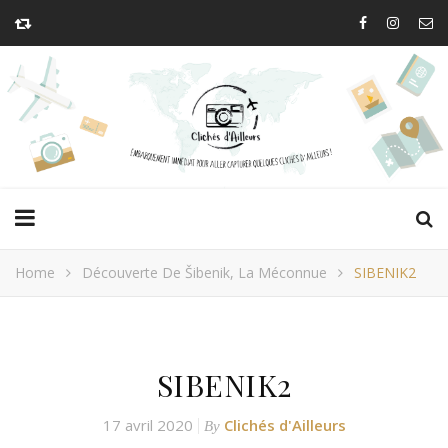
Home
Découverte De Šibenik, La Méconnue
SIBENIK2
SIBENIK2
17 avril 2020
Clichés d'Ailleurs
By