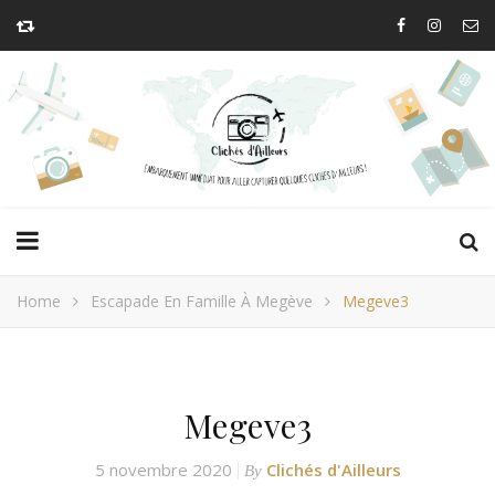
Home
Escapade En Famille À Megève
Megeve3
Megeve3
5 novembre 2020
Clichés d'Ailleurs
By