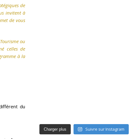
ratégiques de
us invitent à
rmet de vous
e Tourisme ou
é celles de
rogramme à la
ifférent du
Suivre sur Instagram
Charger plus