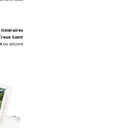
s
itinéraires
Creux Saint
n
ou encore