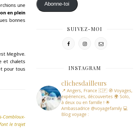
mail
Abonne-toi
rchions une
on en plein
ques bonnes
SUIVEZ-MOI
est Megève.
 et chalets
INSTAGRAM
et pour tous
clichesdailleurs
📍 Angers, France 🇨🇵
🧭 Voyages,
expériences, découvertes
🌍 Solo,
à deux ou en famille !
🌟
Ambassadrice @voyagefamily
💻
Blog voyage :
es-Combloux-
ont le trajet