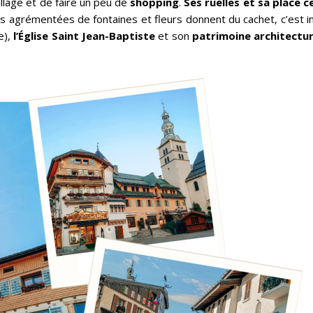
llage et de faire un peu de
shopping
.
Ses ruelles et sa place c
es agrémentées de fontaines et fleurs donnent du cachet, c’est in
e),
l’Église Saint Jean-Baptiste
et son
patrimoine architectu