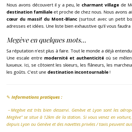
Nous avons découvert il y a peu, le
charmant village
de Me
destination familiale
et proche de chez nous. Nous avons ain
cœur du massif du Mont-Blanc
(surtout avec un petit b
adresses et idées. Une liste bien exhaustive qu’il vous faudra
Megève en quelques mots…
Sa réputation n’est plus à faire. Tout le monde a déjà entendu
Une escale entre
modernité et authenticité
où se mêlent
luxueux. Ici, se côtoient les skieurs, les flâneurs, les march
les goûts. C’est une
destination incontournable
!
✎
Informations pratiques :
－Megève est très bien desservi. Genève et Lyon sont les aéropo
Megève” se situe à 12km de la station. Si vous venez en voitur
depuis Lyon ou Genève et des navettes privées / taxis peuvent a