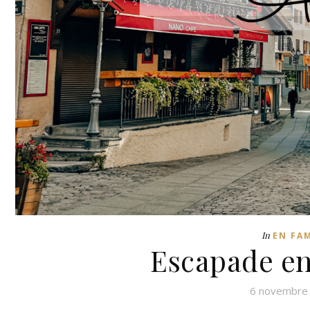
In
EN FA
Escapade en
6 novembre