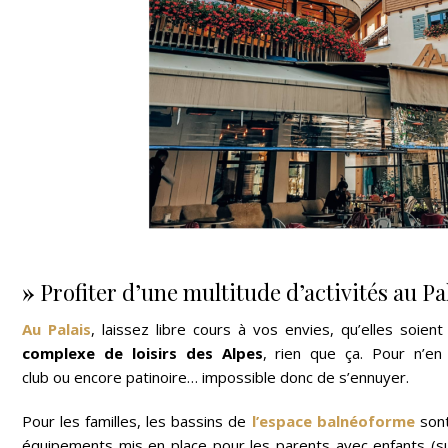
»
Profiter d’une multitude d’activités au Pa
Au Palais
, laissez libre cours à vos envies, qu’elles soien
complexe de loisirs des Alpes
, rien que ça. Pour n’en
club ou encore patinoire… impossible donc de s’ennuyer.
Pour les familles, les bassins de
l’espace balnéoforme
sont
équipements mis en place pour les parents avec enfants (su