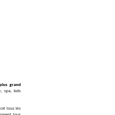
plus grand
, spa, kids
ié tous les
 moment tous