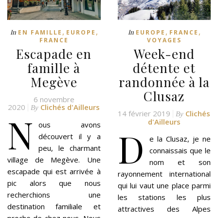
,
,
,
,
In
In
EN FAMILLE
EUROPE
EUROPE
FRANCE
FRANCE
VOYAGES
Escapade en
Week-end
famille à
détente et
Megève
randonnée à la
Clusaz
6 novembre
2020
Clichés d'Ailleurs
By
14 février 2019
Clichés
N
By
d'Ailleurs
ous avons
D
découvert il y a
e la Clusaz, je ne
peu, le charmant
connaissais que le
village de Megève. Une
nom et son
escapade qui est arrivée à
rayonnement international
pic alors que nous
qui lui vaut une place parmi
recherchions une
les stations les plus
destination familiale et
attractives des Alpes