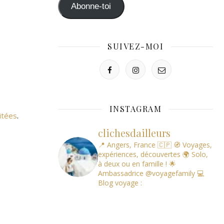
mail
Abonne-toi
SUIVEZ-MOI
INSTAGRAM
itées
.
clichesdailleurs
📍 Angers, France 🇨🇵
🧭 Voyages,
expériences, découvertes
🌍 Solo,
à deux ou en famille !
🌟
Ambassadrice @voyagefamily
💻
Blog voyage :