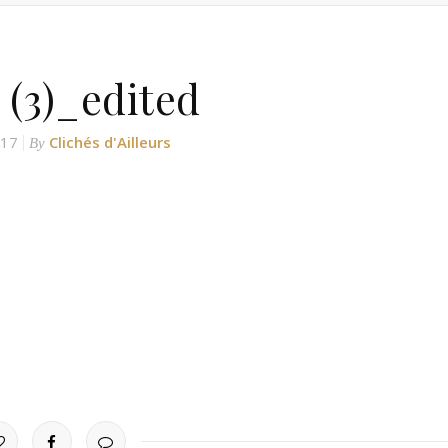
 (3)_edited
017
Clichés d'Ailleurs
By