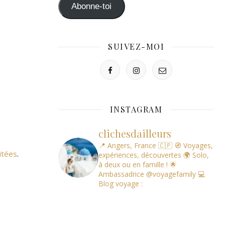
mail
Abonne-toi
SUIVEZ-MOI
INSTAGRAM
clichesdailleurs
📍 Angers, France 🇨🇵
🧭 Voyages,
itées
.
expériences, découvertes
🌍 Solo,
à deux ou en famille !
🌟
Ambassadrice @voyagefamily
💻
Blog voyage :