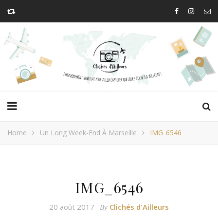
Home
Un Long Week-End À Marseille
IMG_6546
IMG_6546
20 août 2017
Clichés d'Ailleurs
By