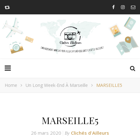
Home
Un Long Week-End À Marseille
MARSEILLE5
MARSEILLE5
26 mars 2020
Clichés d'Ailleurs
By