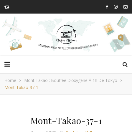
Home
Mont Takao : Bouffée D’oxygène À 1h De Tokyo
Mont-Takao-37-1
Mont-Takao-37-1