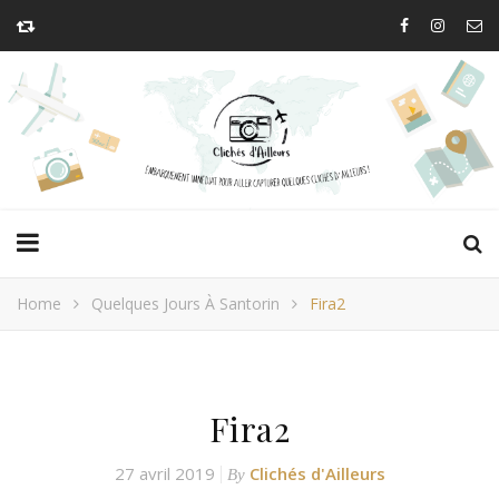
Home
Quelques Jours À Santorin
Fira2
Fira2
27 avril 2019
Clichés d'Ailleurs
By