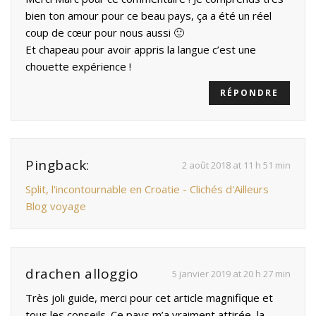
bien ton amour pour ce beau pays, ça a été un réel
coup de cœur pour nous aussi 🙂
Et chapeau pour avoir appris la langue c’est une
chouette expérience !
RÉPONDRE
Pingback:
2 août 2018 at 11 h 51 min
Split, l'incontournable en Croatie - Clichés d'Ailleurs
Blog voyage
drachen alloggio
5 janvier 2019 at 20 h 27 min
Très joli guide, merci pour cet article magnifique et
tous les conseils. Ce pays m’a vraiment attirée, la