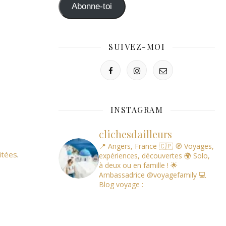
mail
Abonne-toi
SUIVEZ-MOI
INSTAGRAM
clichesdailleurs
📍 Angers, France 🇨🇵
🧭 Voyages,
itées
.
expériences, découvertes
🌍 Solo,
à deux ou en famille !
🌟
Ambassadrice @voyagefamily
💻
Blog voyage :