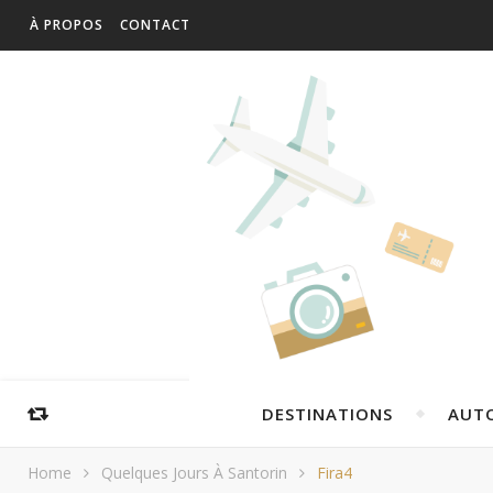
À PROPOS
CONTACT
DESTINATIONS
AUT
Home
Quelques Jours À Santorin
Fira4