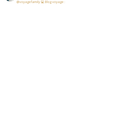
@voyagefamily
💻 Blog voyage :