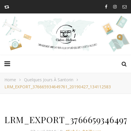
Home
Quelques Jours À Santorin
LRM_EXPORT_376665934649761_20190427_134112583
LRM_EXPORT_376665934649761