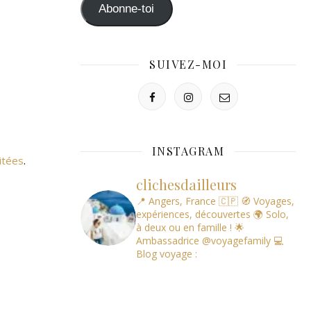
mail
Abonne-toi
SUIVEZ-MOI
INSTAGRAM
itées
.
clichesdailleurs
📍 Angers, France 🇨🇵
🧭 Voyages,
expériences, découvertes
🌍 Solo,
à deux ou en famille !
🌟
Ambassadrice @voyagefamily
💻
Blog voyage :