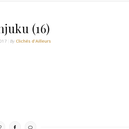
njuku (16)
017
Clichés d'Ailleurs
By