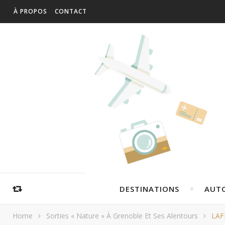
À PROPOS
CONTACT
DESTINATIONS
AUT
Home
Sorties « Nature » À Grenoble Et Ses Alentours
LAF