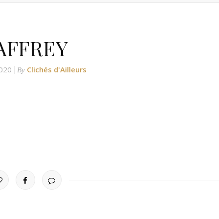
AFFREY
020
Clichés d'Ailleurs
By