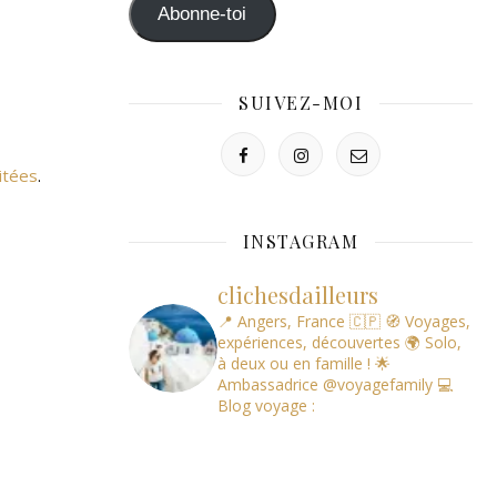
mail
Abonne-toi
SUIVEZ-MOI
itées
.
INSTAGRAM
clichesdailleurs
📍 Angers, France 🇨🇵
🧭 Voyages,
expériences, découvertes
🌍 Solo,
à deux ou en famille !
🌟
Ambassadrice @voyagefamily
💻
Blog voyage :